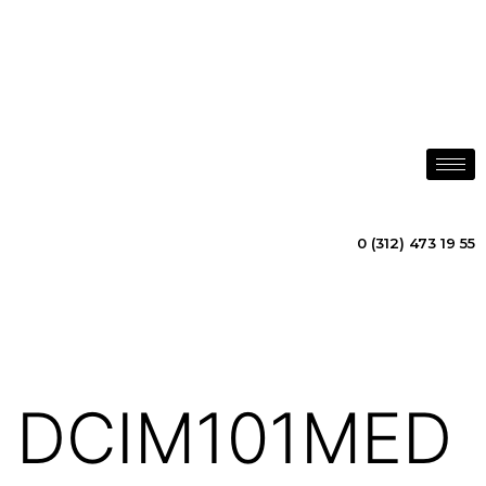
info@atalayenerji.com
0 (312) 473 19 55
BIZE UĞRAYIN
DCIM101MED